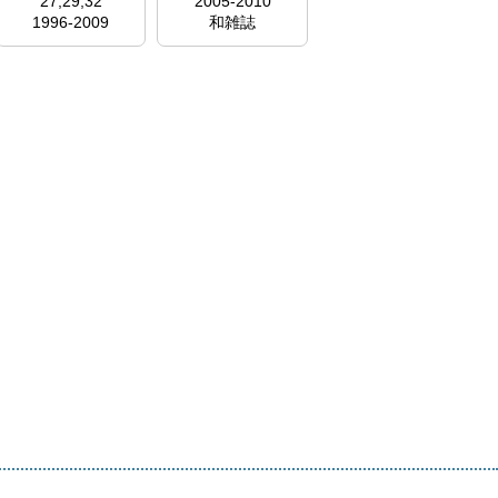
27,29,32
2005-2010
1996-2009
和雑誌
和雑誌
http://mol.medical
online.jp/library/ar
chive/select?
jo=cy9kojpt