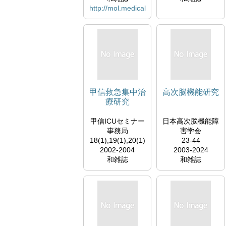
http://mol.medical
online.jp/library/ar
chive/select?
jo=dp6fract
甲信救急集中治
高次脳機能研究
療研究
甲信ICUセミナー
日本高次脳機能障
事務局
害学会
18(1),19(1),20(1)
23-44
2002-2004
2003-2024
和雑誌
和雑誌
http://mol.medical
https://www.jstage
online.jp/library/ar
.jst.go.jp/browse/h
chive/select?
bfr/list/-char/ja
jo=dl3kosin
https://www.jstage
.jst.go.jp/browse/a
pr/list/-char/ja