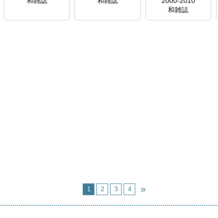
和雑誌
和雑誌
2000-2010
1958-2026
和雑誌
和雑誌
http://mol.medical
online.jp/library/ar
chive/select?
jo=dh2koreh
http://ci.nii.ac.jp/v
ol_issue/nels/AA1
1643653_ja.html
1
2
3
4