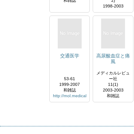
和雑誌
2)
1998-2003
和雑誌
交通医学
高尿酸血症と痛
風
メディカルレビュ
53-61
ー社
1999-2007
11(1)
和雑誌
2003-2003
http://mol.medical
和雑誌
online.jp/library/ar
http://mol.medical
chive/select?
online.jp/library/ar
jo=dn1trapo
chive/select?
jo=ai1kntfd