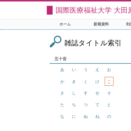
国際医療福祉大学 大田
ホーム
新着資料
利
雑誌タイトル索引
五十音
あ
い
う
え
お
か
き
く
け
こ
さ
し
す
せ
そ
た
ち
つ
て
と
な
に
ぬ
ね
の