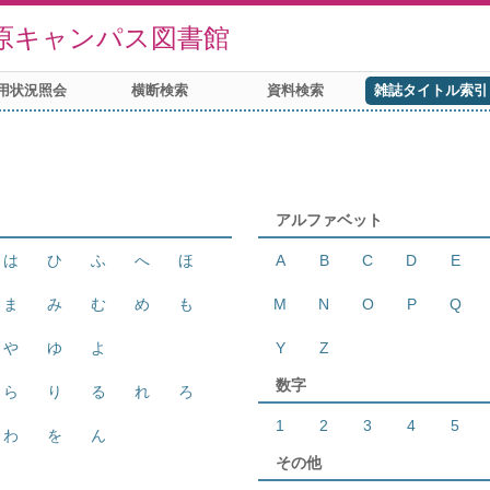
原キャンパス図書館
用状況照会
横断検索
資料検索
雑誌タイトル索引
アルファベット
は
ひ
ふ
へ
ほ
A
B
C
D
E
ま
み
む
め
も
M
N
O
P
Q
や
ゆ
よ
Y
Z
数字
ら
り
る
れ
ろ
1
2
3
4
5
わ
を
ん
その他