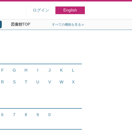
ログイン
English
図書館TOP
すべての機能を見る≫
F
G
H
I
J
K
L
R
S
T
U
V
W
X
6
7
8
9
0