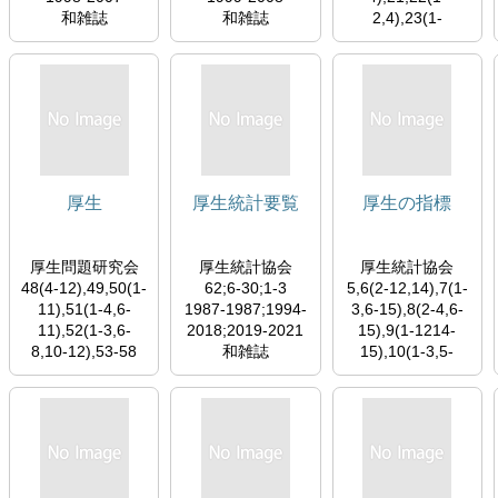
和雑誌
和雑誌
2,4),23(1-
3),24(1,3-4),25-
32,39(1-
3,5),40(1-3,5),41-
47
1965-1997
和雑誌
http://mol.medical
online.jp/library/ar
厚生
厚生統計要覧
厚生の指標
chive/select?
jo=dk1dehea
https://www.jstage
厚生問題研究会
厚生統計協会
厚生統計協会
.jst.go.jp/browse/j
48(4-12),49,50(1-
62;6-30;1-3
5,6(2-12,14),7(1-
dh1952/-char/ja/
11),51(1-4,6-
1987-1987;1994-
3,6-15),8(2-4,6-
http://ci.nii.ac.jp/v
11),52(1-3,6-
2018;2019-2021
15),9(1-1214-
ol_issue/nels/AN0
8,10-12),53-58
和雑誌
15),10(1-3,5-
0081407_ja.html
1993-2003
16),11-16,17(1-
和雑誌
13,16),18,19(1-
9,11-16),20(1-
8,10-16),21-
22,23(1-12,14-
15),24,25(2-