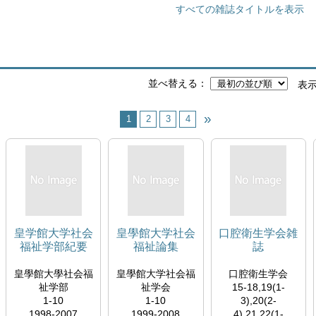
すべての雑誌タイトルを表示
並べ替える
表
1
2
3
4
皇学館大学社会
皇學館大学社会
口腔衛生学会雑
福祉学部紀要
福祉論集
誌
皇學館大學社会福
皇學館大学社会福
口腔衛生学会
祉学部
祉学会
15-18,19(1-
1-10
1-10
3),20(2-
1998-2007
1999-2008
4),21,22(1-