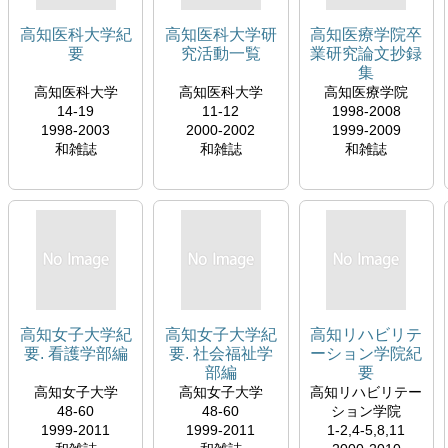
16),26(1-8,10-
16),27(1-8,10-
高知医科大学紀
高知医科大学研
高知医療学院卒
15),31(1-8,10,12-
要
究活動一覧
業研究論文抄録
13,15),32(1-
集
8,10,12-
高知医科大学
高知医科大学
高知医療学院
13,15),33(1-8,10-
14-19
11-12
1998-2008
16),34(1-
1998-2003
2000-2002
1999-2009
14,16),35(1-9,11-
和雑誌
和雑誌
和雑誌
16),36(1-8,10-
11,13,15-16),37-
39,40(1-8,10-
11,13,15),41(1-
8,10-
11,13,15),42(1-
8,10-11,13,15-
16),43-64,65(1-
8,11-13,15),66(1-
8,11-13,15),67(1-
高知女子大学紀
高知女子大学紀
高知リハビリテ
8,11-13,15),68(1-
要. 看護学部編
要. 社会福祉学
ーション学院紀
8,11-13,15),69(1-
部編
要
8,11-13,15),70(1-
高知女子大学
高知女子大学
高知リハビリテー
8,11-13,15),71(1-
48-60
48-60
ション学院
8,11-14),72(1-
1999-2011
1999-2011
1-2,4-5,8,11
8,11-14),73(1-5)