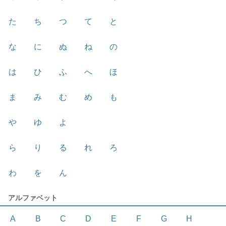
た
ち
つ
て
と
な
に
ぬ
ね
の
は
ひ
ふ
へ
ほ
ま
み
む
め
も
や
ゆ
よ
ら
り
る
れ
ろ
わ
を
ん
アルファベット
A
B
C
D
E
F
G
H