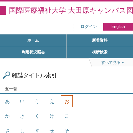
国際医療福祉大学 大田原キャンパス
ログイン
English
ホーム
新着資料
利用状況照会
横断検索
すべて見る
雑誌タイトル索引
五十音
あ
い
う
え
お
か
き
く
け
こ
さ
し
す
せ
そ