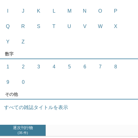
I
J
K
L
M
N
O
P
Q
R
S
T
U
V
W
X
Y
Z
数字
1
2
3
4
5
6
7
8
9
0
その他
すべての雑誌タイトルを表示
逐次刊行物
35 件