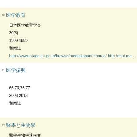
医学教育
10
日本医学教育学会
30(5)
1999-1999
和雑誌
http://www.jstage.jst.go.jp/browse/mededjapan/-char/ja/
http://mol.medicalonline.jp/library/archive/select?jo=ed9jmded
医学振興
11
66-70,73,77
2008-2013
和雑誌
醫學と生物學
12
醫學生物學速報會