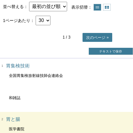
並べ替える
表示切替
1ページあたり
1
/ 3
次のページ
テキストで保存
胃集検技術
1
全国胃集検放射線技師会連絡会
和雑誌
胃と腸
2
医学書院