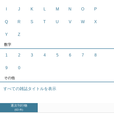
I
J
K
L
M
N
O
P
Q
R
S
T
U
V
W
X
Y
Z
数字
1
2
3
4
5
6
7
8
9
0
その他
すべての雑誌タイトルを表示
逐次刊行物
63 件