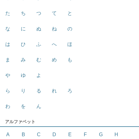
た
ち
つ
て
と
な
に
ぬ
ね
の
は
ひ
ふ
へ
ほ
ま
み
む
め
も
や
ゆ
よ
ら
り
る
れ
ろ
わ
を
ん
アルファベット
A
B
C
D
E
F
G
H