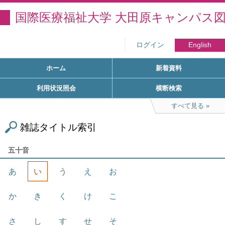
国際医療福祉大学 大田原キャンパス
ログイン
English
ホーム
新着資料
利用状況照会
横断検索
すべて見る
雑誌タイトル索引
五十音
あ
い
う
え
お
か
き
く
け
こ
さ
し
す
せ
そ