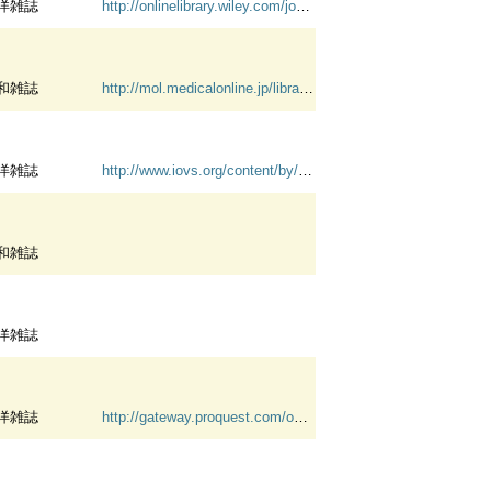
洋雑誌
http://onlinelibrary.wiley.com/journal/10.1111/(ISSN)1466-7657;jsessionid=D65AEE1AA396DD193EFF7AA4E72DD79C.f04t02
和雑誌
http://mol.medicalonline.jp/library/archive/select?jo=ai1asthd
洋雑誌
http://www.iovs.org/content/by/year
和雑誌
洋雑誌
洋雑誌
http://gateway.proquest.com/openurl?url_ver=Z39.88-2004&res_dat=xri:pqm&rft_val_fmt=info:ofi/fmt:kev:mtx:journal&genre=journal&req_dat=xri:pqil:pq_clntid=45634&svc_dat=xri:pqil:context=title&rft_dat=xri:pqd:PMID=42339