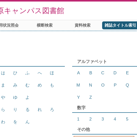
原キャンパス図書館
用状況照会
横断検索
資料検索
雑誌タイトル索引
アルファベット
は
ひ
ふ
へ
ほ
A
B
C
D
E
ま
み
む
め
も
M
N
O
P
Q
や
ゆ
よ
Y
Z
数字
ら
り
る
れ
ろ
1
2
3
4
5
わ
を
ん
その他