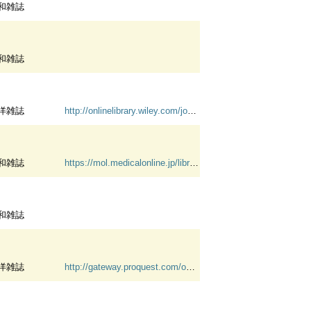
和雑誌
和雑誌
洋雑誌
http://onlinelibrary.wiley.com/journal/10.1111/(ISSN)1552-6909
和雑誌
https://mol.medicalonline.jp/library/archive/select?jo=aq9johne&UserID=210.249.174.18
和雑誌
洋雑誌
http://gateway.proquest.com/openurl?url_ver=Z39.88-2004&res_dat=xri:pqm&rft_val_fmt=info:ofi/fmt:kev:mtx:journal&genre=journal&req_dat=xri:pqil:pq_clntid=45634&svc_dat=xri:pqil:context=title&rft_dat=xri:pqd:PMID=7051