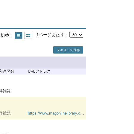
1ページあたり
示切替
テキストで保存
和洋区分
URLアドレス
洋雑誌
洋雑誌
https://www.magonlinelibrary.com/journal/ijtr