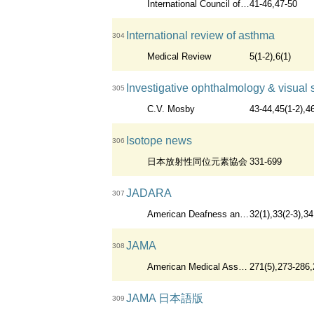
International Council of Nurses
41-46,47-50
International review of asthma
304
Medical Review
5(1-2),6(1)
Investigative ophthalmology & visual 
305
C.V. Mosby
43-44,45(1-2),4
Isotope news
306
日本放射性同位元素協会
331-699
JADARA
307
American Deafness and Rehabilitation Association
32(1),33(2-3),34
JAMA
308
American Medical Association
271(5),273-286,287(1-
JAMA 日本語版
309