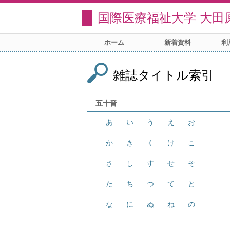
国際医療福祉大学 大田
ホーム
新着資料
利
雑誌タイトル索引
五十音
あ
い
う
え
お
か
き
く
け
こ
さ
し
す
せ
そ
た
ち
つ
て
と
な
に
ぬ
ね
の