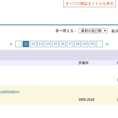
すべての雑誌タイトルを表示
並べ替える
表
...
11
12
13
14
15
16
17
18
19
20
...
所蔵年
habilitation
2005-2018