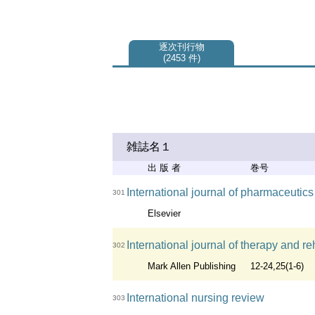
逐次刊行物
2453 件
雑誌名１
出 版 者
巻号
International journal of pharmaceutics
301
Elsevier
International journal of therapy and re
302
Mark Allen Publishing
12-24,25(1-6)
International nursing review
303