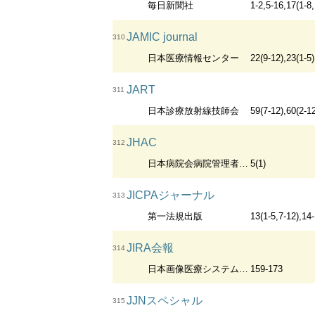
毎日新聞社
1-2,5-16,17(1-8,
JAMIC journal
310
日本医療情報センター
22(9-12),23(1-5)
JART
311
日本診療放射線技師会
59(7-12),60(2-12
JHAC
312
日本病院会病院管理者協議会
5(1)
JICPAジャーナル
313
第一法規出版
13(1-5,7-12),14-
JIRA会報
314
日本画像医療システム工業会
159-173
JJNスペシャル
315