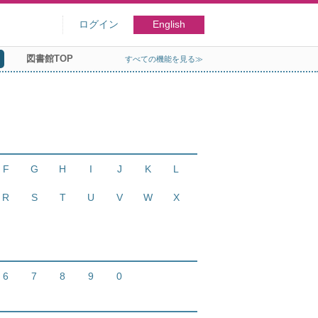
ログイン
English
図書館TOP
すべての機能を見る≫
F
G
H
I
J
K
L
R
S
T
U
V
W
X
6
7
8
9
0