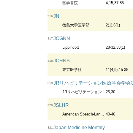
医学書院
4,15,37-85
JNI
316
徳島大学医学部
2(1),6(1)
JOGNN
317
Lippincott
28-32,33(1)
JOHNS
318
東京医学社
11(4,9),15-38
JRリハビリテーション医療学会学会
319
JRリハビリテーション医療協会
25,30
JSLHR
320
American Speech-Language-Hearing Association
40-46
Japan Medicine Monthly
321