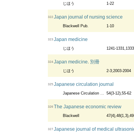
じほう
1-22
Japan journal of nursing science
322
Blackwell Pub.
1-10
Japan medicine
323
じほう
1241-1331,1333
Japan medicine. 別冊
324
じほう
2-3;2003-2004
Japanese circulation journal
325
Japanese Circulation Society
54(3-12),55-62
The Japanese economic review
326
Blackwell
47(4),48(1,3),49
Japanese journal of medical ultrasoni
327