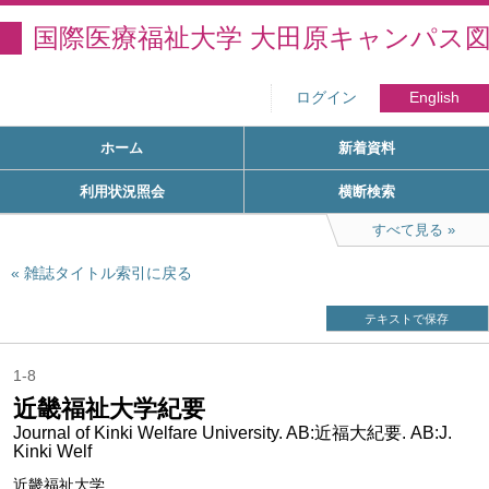
国際医療福祉大学 大田原キャンパス
ログイン
English
ホーム
新着資料
利用状況照会
横断検索
すべて見る
雑誌タイトル索引に戻る
テキストで保存
1-8
近畿福祉大学紀要
Journal of Kinki Welfare University. AB:近福大紀要. AB:J.
Kinki Welf
近畿福祉大学