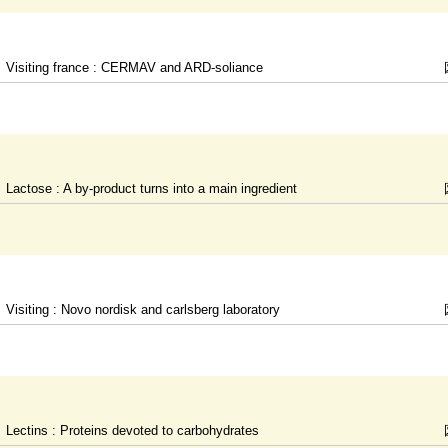
Visiting france : CERMAV and ARD-soliance
Lactose : A by-product turns into a main ingredient
Visiting : Novo nordisk and carlsberg laboratory
Lectins : Proteins devoted to carbohydrates