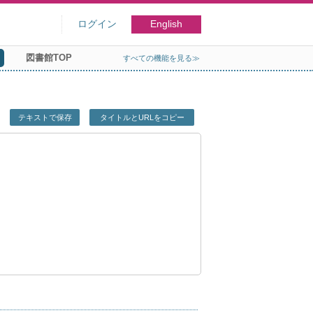
ログイン
English
図書館TOP
すべての機能を見る≫
テキストで保存
タイトルとURLをコピー