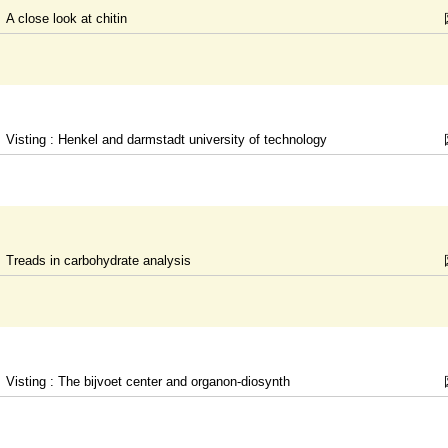
A close look at chitin
Visting : Henkel and darmstadt university of technology
Treads in carbohydrate analysis
Visting : The bijvoet center and organon-diosynth