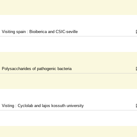
Visiting spain : Bioiberica and CSIC-seville
Polysaccharides of pathogenic bacteria
Visting : Cyclolab and lajos kossuth university