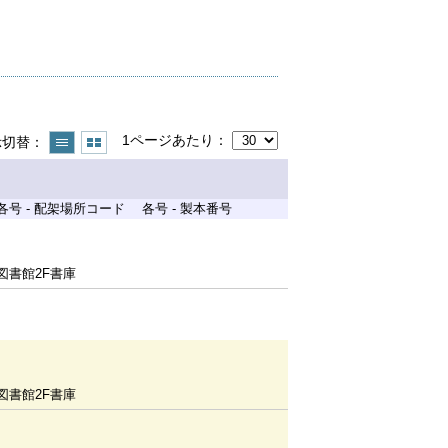
1ページあたり
示切替
各号 - 配架場所コード
各号 - 製本番号
図書館2F書庫
図書館2F書庫