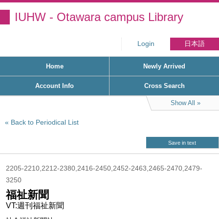
IUHW - Otawara campus Library
Login
日本語
Home
Newly Arrived
Account Info
Cross Search
Show All
Back to Periodical List
Save in text
2205-2210,2212-2380,2416-2450,2452-2463,2465-2470,2479-
3250
福祉新聞
VT:週刊福祉新聞