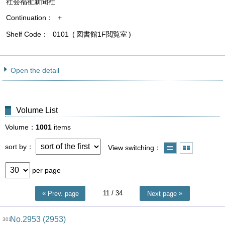
社会福祉新聞社
Continuation
+
Shelf Code
0101
図書館1F閲覧室
Open the detail
Volume List
Volume
1001
items
sort by
View switching
per page
11
/ 34
Prev. page
Next page
No.2953 (2953)
301