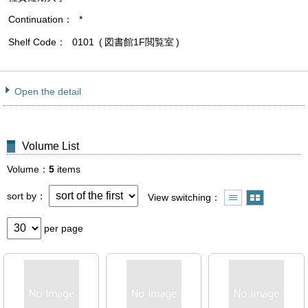
Continuation
*
Shelf Code
0101
図書館1F閲覧室
Open the detail
Volume List
Volume
5
items
sort by
View switching
per page