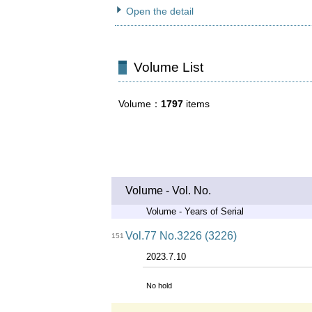
Open the detail
Volume List
Volume
1797
items
Volume - Vol. No.
Volume - Years of Serial
Vol.77 No.3226 (3226)
151
2023.7.10
No hold