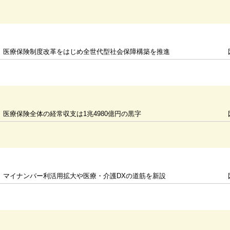
医療保険制度改革をはじめ全世代型社会保障構築を推進
医療保険全体の経常収支は1兆4980億円の黒字
マイナンバー利活用拡大や医療・介護DXの道筋を新設