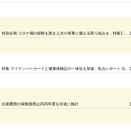
特別企画:コロナ禍の経験を踏まえ次の有事に備える取り組みを ; 特集1:健保組合の持続可能性確保で支援の見直しと拡充を ; 特集2:経常収支は過去最大の5623億円の赤字予算
特集:マイナンバーカードと健康保険証の一体化を加速 ; 焦点レポート:出生率低下の継続では年金財政に大きな影響
出産費用の保険適用は2026年度を目途に検討