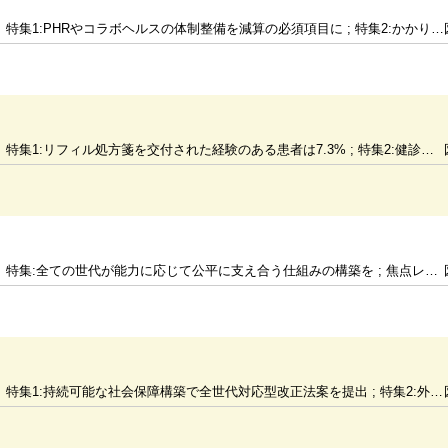
特集1:PHRやコラボヘルスの体制整備を減算の必須項目に ; 特集2:かかりつけ医機能に関する国民への情報提供を充実
特集1:リフィル処方箋を交付された経験のある患者は7.3% ; 特集2:健診の自己負担軽減でさらなる実施率向上を
特集:全ての世代が能力に応じて公平に支え合う仕組みの構築を ; 焦点レポート:新興感染症等対応を追加し外来医療に踏み込んで検討
特集1:持続可能な社会保障構築で全世代対応型改正法案を提出 ; 特集2:外来は高額治療薬の費用 入院は2万円を公費支援