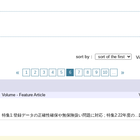
sort by
V
1
2
3
4
5
6
7
8
9
10
...
Volume - Feature Article
特集1:登録データの正確性確保や無保険扱い問題に対応 ; 特集2:22年度の最終納付率は80.7%で過去最高値に