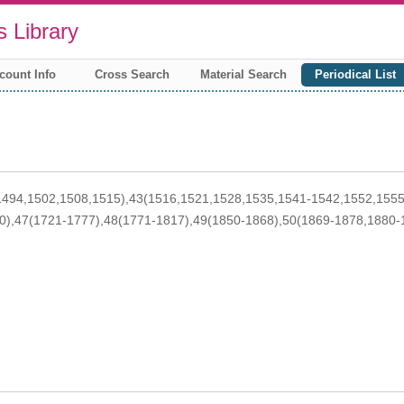
 Library
count Info
Cross Search
Material Search
Periodical List
1494,1502,1508,1515),43(1516,1521,1528,1535,1541-1542,1552,1555
0),47(1721-1777),48(1771-1817),49(1850-1868),50(1869-1878,1880-