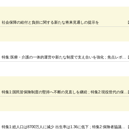
社会保障の給付と負担に関する新たな将来見通しの提示を
特集:医療・介護の一体的運営や新たな制度で支え合いを強化 ; 焦点レポート:雇用保険財政の安定化や適用範囲の見直しが課題
特集1:国民皆保険制度の堅持へ不断の見直しを継続 ; 特集2:現役世代の保険料抑制に向け後期高齢者と介護の負担見直しを
特集1:総人口は8700万人に減少 出生率は1.36に低下 ; 特集2:保険者協議会の必置化等で実効性ある医療費適正化を ; 焦点インタビュー:改革の効果の還元と中長期的に安定した運営を