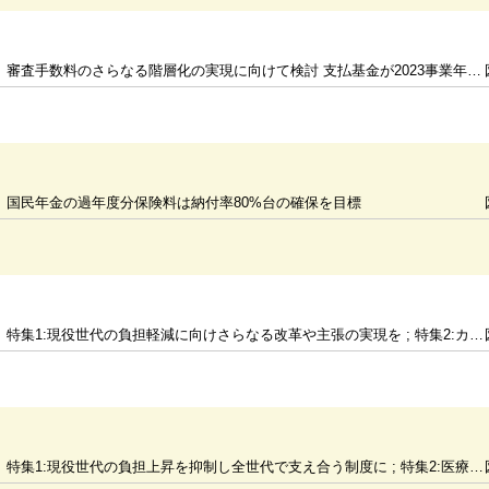
審査手数料のさらなる階層化の実現に向けて検討 支払基金が2023事業年度計画等を発表
国民年金の過年度分保険料は納付率80%台の確保を目標
特集1:現役世代の負担軽減に向けさらなる改革や主張の実現を ; 特集2:カード未取得者に保険者が「資格確認書」を無償で発行
特集1:現役世代の負担上昇を抑制し全世代で支え合う制度に ; 特集2:医療法等改正でかかりつけ医機能が発揮される制度を整備