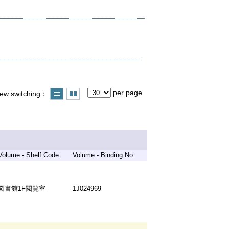
per page
iew switching
Volume - Shelf Code
Volume - Binding No.
図書館1F閲覧室
1J024969