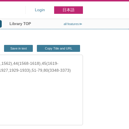
Login
日本語
Library TOP
all features≫
Save in text
Copy Title and URL
,1562),44(1568-1618),45(1619-
1927,1929-1933),51-79,80(3348-3373)