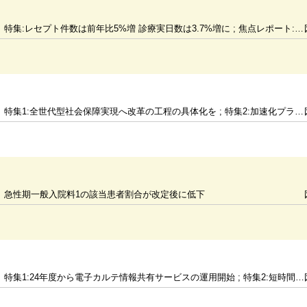
特集:レセプト件数は前年比5%増 診療実日数は3.7%増に ; 焦点レポート:高齢化率は29.0%で65～69歳の就業率は50.8%
特集1:全世代型社会保障実現へ改革の工程の具体化を ; 特集2:加速化プランで政策強化 財源の詳細は年末に結論
急性期一般入院料1の該当患者割合が改定後に低下
特集1:24年度から電子カルテ情報共有サービスの運用開始 ; 特集2:短時間労働者の適用拡大で企業規模要件等が課題に