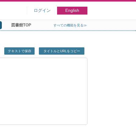
ログイン
English
図書館TOP
すべての機能を見る≫
テキストで保存
タイトルとURLをコピー