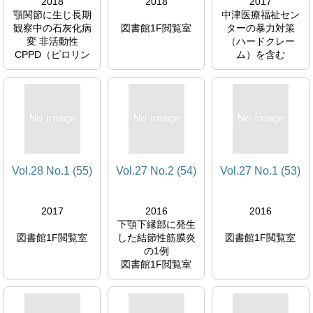
2018
2018
2017
顎関節に生じ長期
中津医療福祉セン
観察中の石灰化病
図書館1F閲覧室
ターの暴力対策
変 非活動性
（ハードクレー
CPPD（ピロリン
ム）を含む
酸カルシウム）結
図書館1F閲覧室
晶沈着症と思われ
る1例 追跡報告
図書館1F閲覧室
Vol.28 No.1 (55)
Vol.27 No.2 (54)
Vol.27 No.1 (53)
2017
2016
2016
下顎下縁部に発生
図書館1F閲覧室
した結節性筋膜炎
図書館1F閲覧室
の1例
図書館1F閲覧室