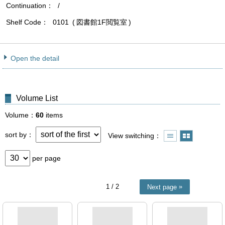
Continuation
/
Shelf Code
0101
図書館1F閲覧室
Open the detail
Volume List
Volume
60
items
sort by
View switching
per page
1
/ 2
Next page