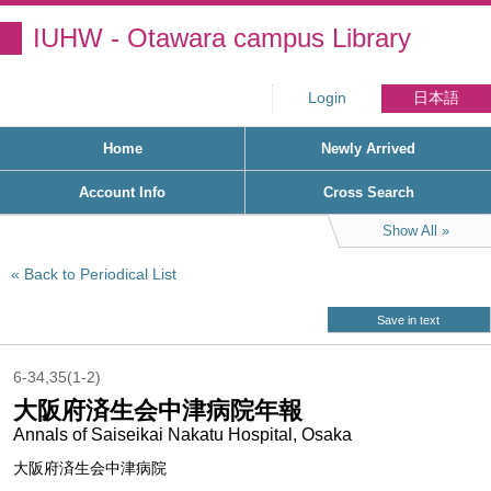
IUHW - Otawara campus Library
Login
日本語
Home
Newly Arrived
Account Info
Cross Search
Show All
Back to Periodical List
Save in text
6-34,35(1-2)
大阪府済生会中津病院年報
Annals of Saiseikai Nakatu Hospital, Osaka
大阪府済生会中津病院