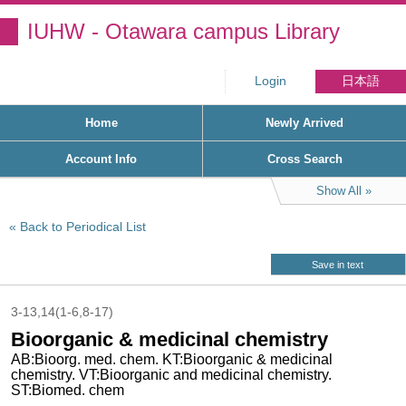
IUHW - Otawara campus Library
Login
日本語
Home
Newly Arrived
Account Info
Cross Search
Show All
Back to Periodical List
Save in text
3-13,14(1-6,8-17)
Bioorganic & medicinal chemistry
AB:Bioorg. med. chem. KT:Bioorganic & medicinal
chemistry. VT:Bioorganic and medicinal chemistry.
ST:Biomed. chem