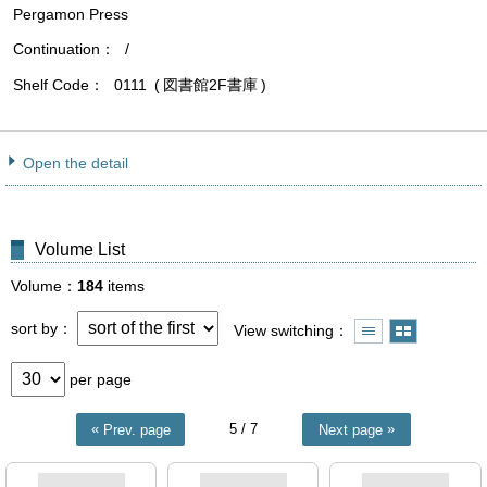
Pergamon Press
Continuation
/
Shelf Code
0111
図書館2F書庫
Open the detail
Volume List
Volume
184
items
sort by
View switching
per page
5
/ 7
Prev. page
Next page