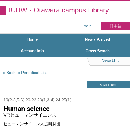
IUHW - Otawara campus Library
Login
日本語
Home
Newly Arrived
Account Info
Cross Search
Show All
Back to Periodical List
Save in text
19(2-3,5-6),20-22,23(1,3-4),24,25(1)
Human science
VT:ヒューマンサイエンス
ヒューマンサイエンス振興財団