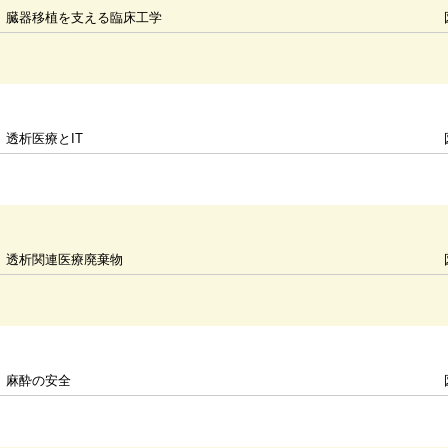
臓器移植を支える臨床工学
透析医療とIT
透析関連医療廃棄物
麻酔の安全