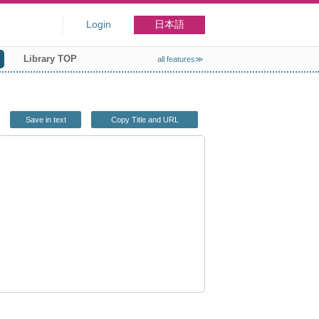
Login
日本語
Library TOP
all features≫
Save in text
Copy Title and URL