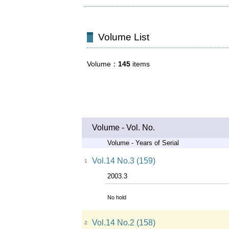
Volume List
Volume
145
items
Volume - Vol. No.
Volume - Years of Serial
Vol.14 No.3 (159)
1
2003.3
No hold
Vol.14 No.2 (158)
2