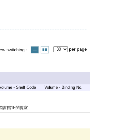
per page
iew switching
Volume - Shelf Code
Volume - Binding No.
図書館1F閲覧室