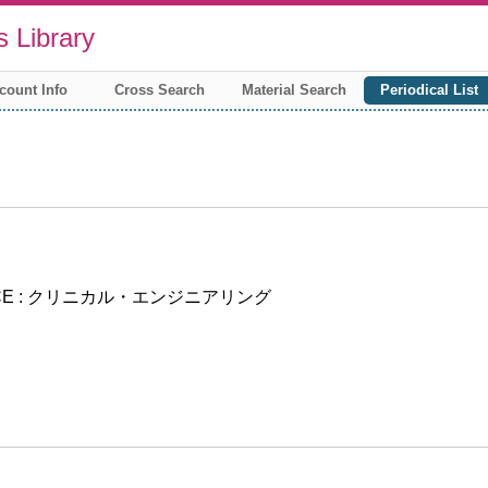
 Library
count Info
Cross Search
Material Search
Periodical List
CE : クリニカル・エンジニアリング