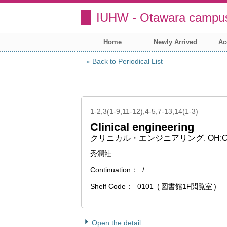
IUHW - Otawara campus
Home
Newly Arrived
Ac
Back to Periodical List
1-2,3(1-9,11-12),4-5,7-13,14(1-3)
Clinical engineering
クリニカル・エンジニアリング. OH:
秀潤社
Continuation
/
Shelf Code
0101
図書館1F閲覧室
Open the detail