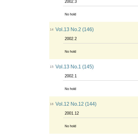
2002.3
No hold
Vol.13 No.2 (146)
14
2002.2
No hold
Vol.13 No.1 (145)
15
2002.1
No hold
Vol.12 No.12 (144)
16
2001.12
No hold