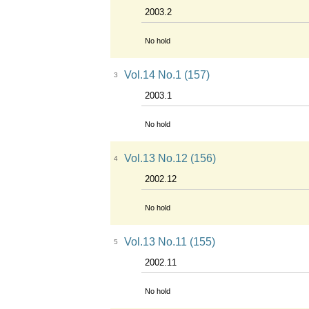
2003.2
No hold
Vol.14 No.1 (157)
3
2003.1
No hold
Vol.13 No.12 (156)
4
2002.12
No hold
Vol.13 No.11 (155)
5
2002.11
No hold