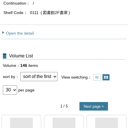
Continuation
/
Shelf Code
0111
図書館2F書庫
Open the detail
Volume List
Volume
146
items
sort by
View switching
per page
1
/ 5
Next page