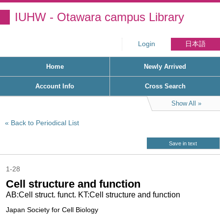
IUHW - Otawara campus Library
Login
日本語
Home
Newly Arrived
Account Info
Cross Search
Show All
Back to Periodical List
Save in text
1-28
Cell structure and function
AB:Cell struct. funct. KT:Cell structure and function
Japan Society for Cell Biology