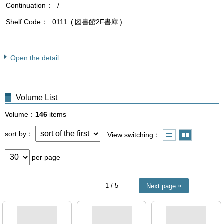
Continuation
/
Shelf Code
0111
図書館2F書庫
Open the detail
Volume List
Volume
146
items
sort by
View switching
per page
1
/ 5
Next page