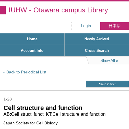
IUHW - Otawara campus Library
Login
日本語
Home
Newly Arrived
Account Info
Cross Search
Show All
Back to Periodical List
Save in text
1-28
Cell structure and function
AB:Cell struct. funct. KT:Cell structure and function
Japan Society for Cell Biology