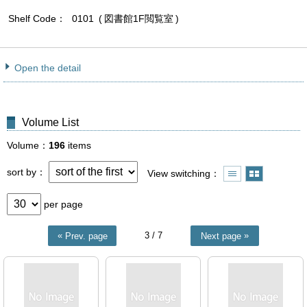
Shelf Code
0101
図書館1F閲覧室
Open the detail
Volume List
Volume
196
items
sort by
View switching
per page
3
/ 7
Prev. page
Next page