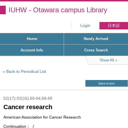
IUHW - Otawara campus Library
Login
日本語
Home
Newly Arrived
Account Info
Cross Search
Show All
Back to Periodical List
Save in text
52(17)-53(16),60-64,68-69
Cancer research
American Association for Cancer Research
Continuation
/