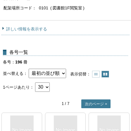
配架場所コード
0101
図書館1F閲覧室
詳しい情報を表示する
各号一覧
各号
196
冊
並べ替える
表示切替
1ページあたり
1
/ 7
次のページ