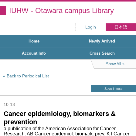
IUHW - Otawara campus Library
Login
日本語
Home
Newly Arrived
Account Info
Cross Search
Show All
Back to Periodical List
Save in text
10-13
Cancer epidemiology, biomarkers &
prevention
a publication of the American Association for Cancer
Research. AB:Cancer epidemiol. biomark. prev. KT:Cancer