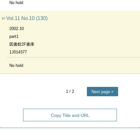
No hold
Vol.11 No.10 (130)
30
2002.10
part1
図書館2F書庫
1J014377
No hold
1
/ 2
Next page
Copy Title and URL