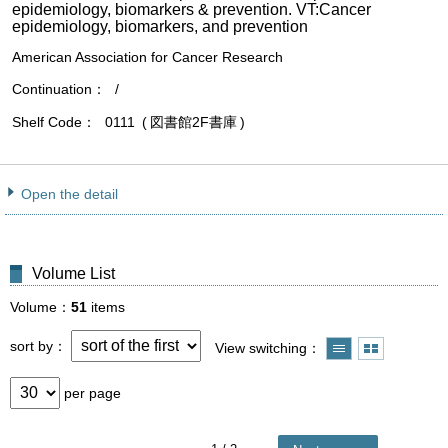
epidemiology, biomarkers & prevention. VT:Cancer
epidemiology, biomarkers, and prevention
American Association for Cancer Research
Continuation
/
Shelf Code
0111
図書館2F書庫
Open the detail
Volume List
Volume
51
items
sort by
View switching
per page