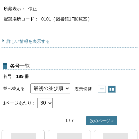
所蔵表示
停止
配架場所コード
0101
図書館1F閲覧室
詳しい情報を表示する
各号一覧
各号
189
冊
並べ替える
表示切替
1ページあたり
1
/ 7
次のページ