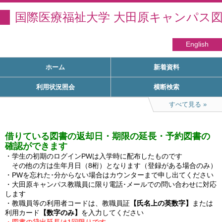
国際医療福祉大学 大田原キャンパス
English
ホーム
新着資料
利用状況照会
横断検索
すべて見る
借りている図書の返却日・期限の延長・予約図書の
確認ができます
・学生の初期のログインPWは入学時に配布したものです

　その他の方は生年月日（8桁）となります（登録がある場合のみ）

・PWを忘れた･分からない場合はカウンターまで申し出てください

・大田原キャンパス教職員に限り電話･メールでの問い合わせに対応
します

・教職員等の利用者コードは、教職員証
【氏名上の英数字】
または
利用カード
【数字のみ】