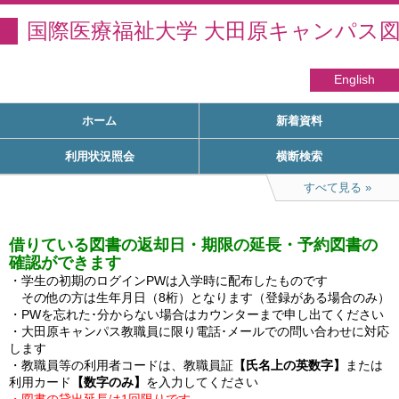
国際医療福祉大学 大田原キャンパス
English
ホーム
新着資料
利用状況照会
横断検索
すべて見る
借りている図書の返却日・期限の延長・予約図書の
確認ができます
・学生の初期のログインPWは入学時に配布したものです

　その他の方は生年月日（8桁）となります（登録がある場合のみ）

・PWを忘れた･分からない場合はカウンターまで申し出てください

・大田原キャンパス教職員に限り電話･メールでの問い合わせに対応
します

・教職員等の利用者コードは、教職員証
【氏名上の英数字】
または
利用カード
【数字のみ】