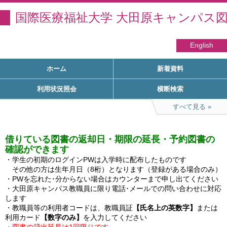
国際医療福祉大学 大田原キャンパス
English
ホーム
新着資料
利用状況照会
横断検索
すべて見る
借りている図書の返却日・期限の延長・予約図書の
確認ができます
・学生の初期のログインPWは入学時に配布したものです

　その他の方は生年月日（8桁）となります（登録がある場合のみ）

・PWを忘れた･分からない場合はカウンターまで申し出てください

・大田原キャンパス教職員に限り電話･メールでの問い合わせに対応
します

・教職員等の利用者コードは、教職員証
【氏名上の英数字】
または
利用カード
【数字のみ】