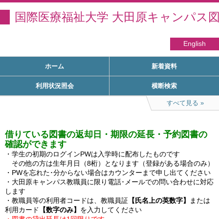
国際医療福祉大学 大田原キャンパス
English
ホーム
新着資料
利用状況照会
横断検索
すべて見る
借りている図書の返却日・期限の延長・予約図書の
確認ができます
・学生の初期のログインPWは入学時に配布したものです

　その他の方は生年月日（8桁）となります（登録がある場合のみ）

・PWを忘れた･分からない場合はカウンターまで申し出てください

・大田原キャンパス教職員に限り電話･メールでの問い合わせに対応
します

・教職員等の利用者コードは、教職員証
【氏名上の英数字】
または
利用カード
【数字のみ】