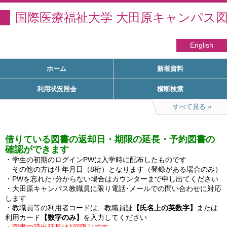
国際医療福祉大学 大田原キャンパス
English
ホーム
新着資料
利用状況照会
横断検索
すべて見る
借りている図書の返却日・期限の延長・予約図書の
確認ができます
・学生の初期のログインPWは入学時に配布したものです

　その他の方は生年月日（8桁）となります（登録がある場合のみ）

・PWを忘れた･分からない場合はカウンターまで申し出てください

・大田原キャンパス教職員に限り電話･メールでの問い合わせに対応
します

・教職員等の利用者コードは、教職員証
【氏名上の英数字】
または
利用カード
【数字のみ】