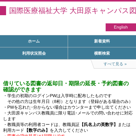
国際医療福祉大学 大田原キャンパス
English
ホーム
新着資料
利用状況照会
横断検索
すべて見る
借りている図書の返却日・期限の延長・予約図書の
確認ができます
・学生の初期のログインPWは入学時に配布したものです

　その他の方は生年月日（8桁）となります（登録がある場合のみ）

・PWを忘れた･分からない場合はカウンターまで申し出てください

・大田原キャンパス教職員に限り電話･メールでの問い合わせに対応
します

・教職員等の利用者コードは、教職員証
【氏名上の英数字】
または
利用カード
【数字のみ】