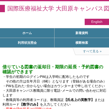
国際医療福祉大学 大田原キャンパス
English
ホーム
新着資料
利用状況照会
横断検索
すべて見る
借りている図書の返却日・期限の延長・予約図書の
確認ができます
・学生の初期のログインPWは入学時に配布したものです

　その他の方は生年月日（8桁）となります（登録がある場合のみ）

・PWを忘れた･分からない場合はカウンターまで申し出てください

・大田原キャンパス教職員に限り電話･メールでの問い合わせに対応
します

・教職員等の利用者コードは、教職員証
【氏名上の英数字】
または
利用カード
【数字のみ】