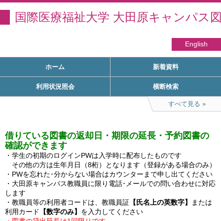
国際医療福祉大学 大田原キャンパス
English
ホーム
新着資料
利用状況照会
横断検索
すべて見る
借りている図書の返却日・期限の延長・予約図書の
確認ができます
・学生の初期のログインPWは入学時に配布したものです

　その他の方は生年月日（8桁）となります（登録がある場合のみ）

・PWを忘れた･分からない場合はカウンターまで申し出てください

・大田原キャンパス教職員に限り電話･メールでの問い合わせに対応
します

・教職員等の利用者コードは、教職員証
【氏名上の英数字】
または
利用カード
【数字のみ】