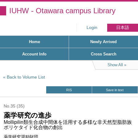
IUHW - Otawara campus Library
Login
日本語
Home
Newly Arrived
Account Info
Cross Search
Show All
Back to Volume List
RIS
Save in text
No.35 (35)
薬学研究の進歩
Mollipilin類生合成中間体を活用する多様な非天然型脂肪族
ポリケタイド化合物の創出
薬学研究奨励財団