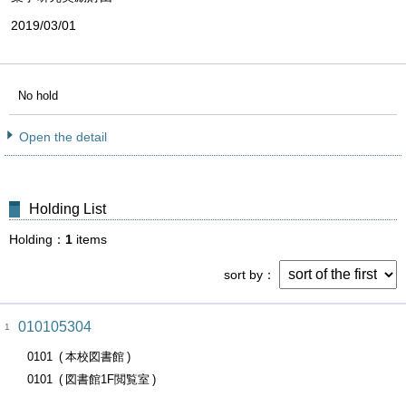
2019/03/01
No hold
Open the detail
Holding List
Holding
1
items
sort by
010105304
1
0101
本校図書館
0101
図書館1F閲覧室