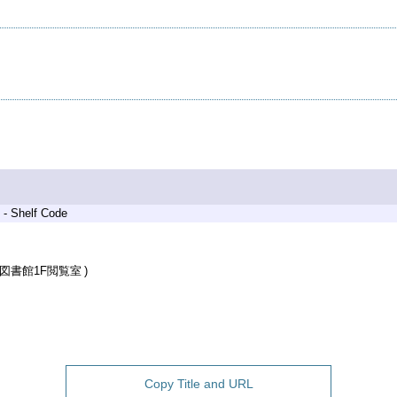
 - Shelf Code
図書館1F閲覧室
Copy Title and URL