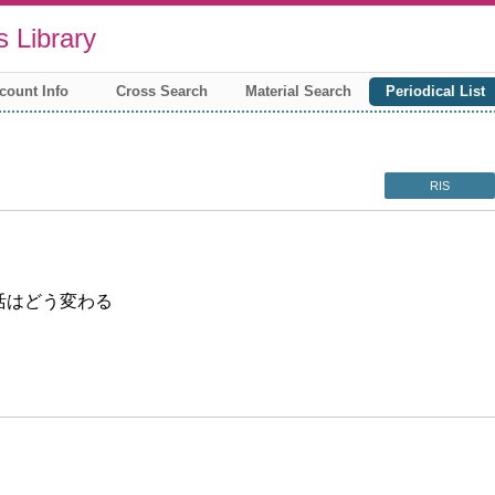
 Library
count Info
Cross Search
Material Search
Periodical List
RIS
活はどう変わる