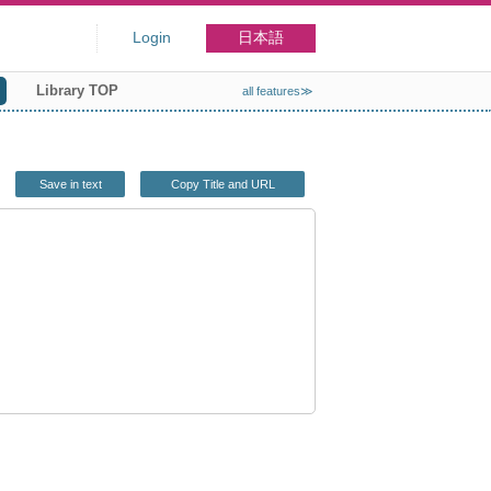
Login
日本語
Library TOP
all features≫
Save in text
Copy Title and URL