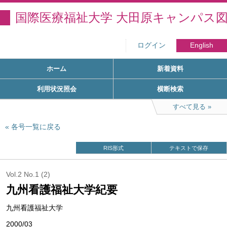
国際医療福祉大学 大田原キャンパス
ログイン
English
ホーム
新着資料
利用状況照会
横断検索
すべて見る
各号一覧に戻る
RIS形式
テキストで保存
Vol.2 No.1 (2)
九州看護福祉大学紀要
九州看護福祉大学
2000/03