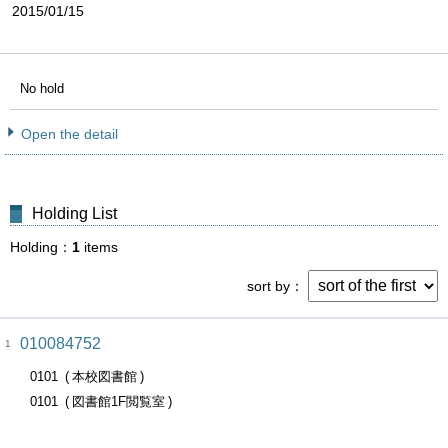
2015/01/15
No hold
Open the detail
Holding List
Holding
1
items
sort by
010084752
1
0101
本校図書館
0101
図書館1F閲覧室