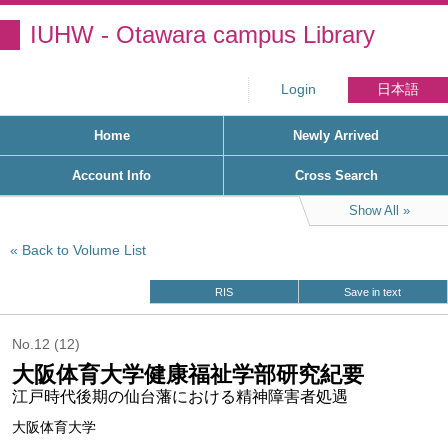
IUHW - Otawara campus Library
Login
日本語
Home
Newly Arrived
Account Info
Cross Search
Show All
Back to Volume List
RIS
Save in text
No.12 (12)
大阪体育大学健康福祉学部研究紀要
江戸時代後期の仙台藩における精神障害者処遇
大阪体育大学