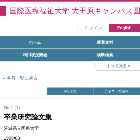
国際医療福祉大学 大田原キャンパス
ログイン
English
ホーム
新着資料
利用状況照会
横断検索
すべて見る
各号一覧に戻る
RIS形式
テキストで保存
No.1 (1)
卒業研究論文集
茨城県立医療大学
1999/03