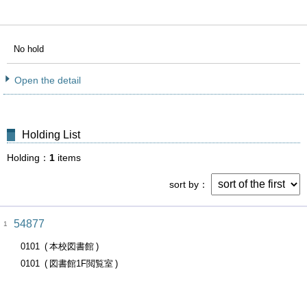
No hold
Open the detail
Holding List
Holding
1
items
sort by
54877
1
0101
本校図書館
0101
図書館1F閲覧室