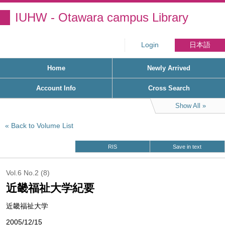
IUHW - Otawara campus Library
Login
日本語
Home
Newly Arrived
Account Info
Cross Search
Show All
Back to Volume List
RIS
Save in text
Vol.6 No.2 (8)
近畿福祉大学紀要
近畿福祉大学
2005/12/15