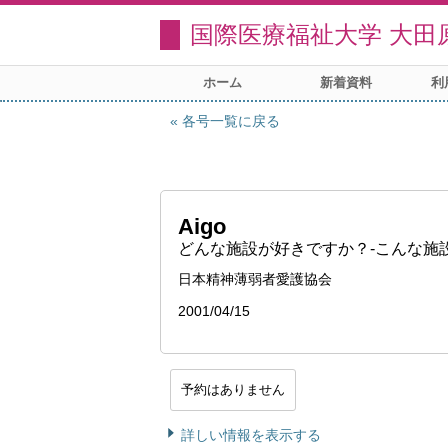
国際医療福祉大学 大田
ホーム
新着資料
利
各号一覧に戻る
Aigo
どんな施設が好きですか？-こんな施
日本精神薄弱者愛護協会
2001/04/15
予約はありません
詳しい情報を表示する