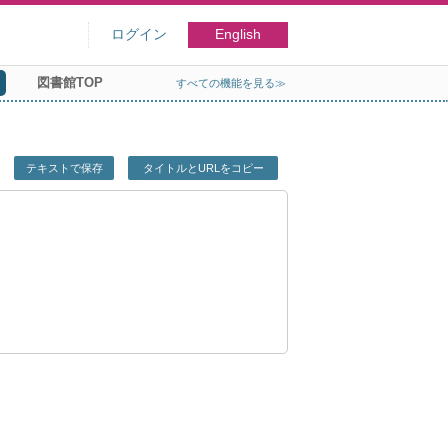
ログイン
English
図書館TOP
すべての機能を見る≫
テキストで保存
タイトルとURLをコピー