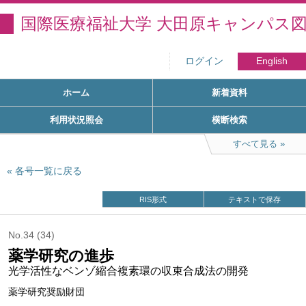
国際医療福祉大学 大田原キャンパス
ログイン
English
ホーム
新着資料
利用状況照会
横断検索
すべて見る
各号一覧に戻る
RIS形式
テキストで保存
No.34 (34)
薬学研究の進歩
光学活性なベンゾ縮合複素環の収束合成法の開発
薬学研究奨励財団