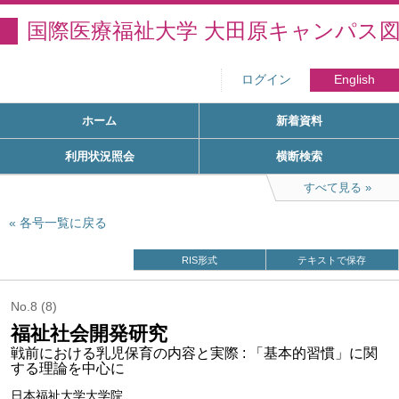
国際医療福祉大学 大田原キャンパス
ログイン
English
ホーム
新着資料
利用状況照会
横断検索
すべて見る
各号一覧に戻る
RIS形式
テキストで保存
No.8 (8)
福祉社会開発研究
戦前における乳児保育の内容と実際 : 「基本的習慣」に関
する理論を中心に
日本福祉大学大学院