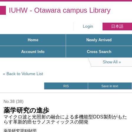
IUHW - Otawara campus Library
Login
日本語
Home
Newly Arrived
Account Info
Cross Search
Show All
Back to Volume List
RIS
Save in text
No.38 (38)
薬学研究の進歩
マイクロ波と光照射の融合による多機能型DDS製剤がもた
らす革新的癌セラノスティックスの開発
薬学研究奨励財団