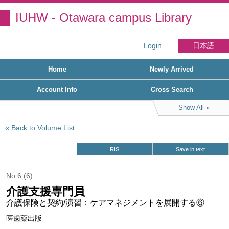
IUHW - Otawara campus Library
Login
日本語
Home
Newly Arrived
Account Info
Cross Search
Show All
Back to Volume List
RIS
Save in text
No.6 (6)
介護支援専門員
介護保険と契約/演習：ケアマネジメントを展開する⑥
医歯薬出版