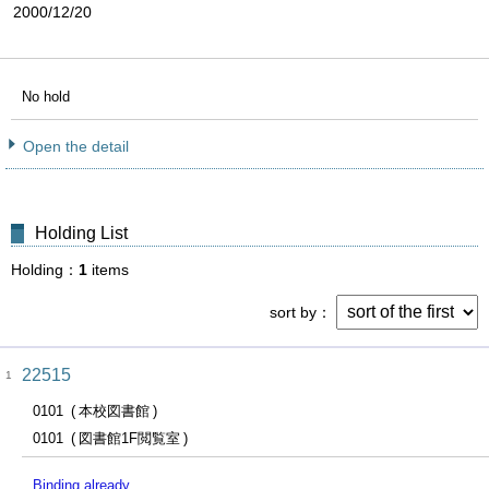
2000/12/20
No hold
Open the detail
Holding List
Holding
1
items
sort by
22515
1
0101
本校図書館
0101
図書館1F閲覧室
Binding already