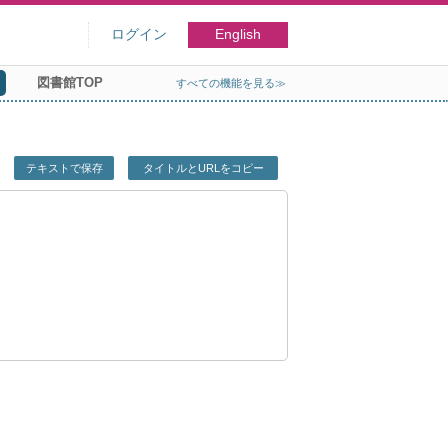
ログイン
English
図書館TOP
すべての機能を見る≫
テキストで保存
タイトルとURLをコピー