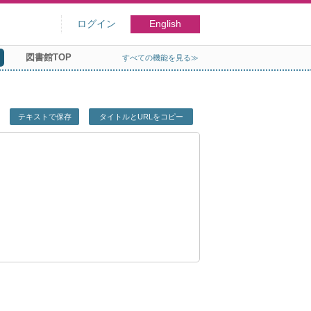
ログイン
English
図書館TOP
すべての機能を見る≫
テキストで保存
タイトルとURLをコピー