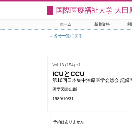
国際医療福祉大学 大田
ホーム
新着資料
利
各号一覧に戻る
Vol.13 (154) s1
ICUとCCU
第16回日本集中治療医学会総会 記録
医学図書出版
1989/10/31
予約はありません