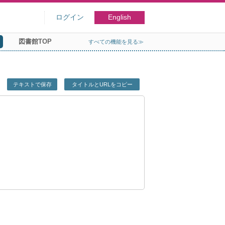
ログイン
English
図書館TOP
すべての機能を見る≫
テキストで保存
タイトルとURLをコピー