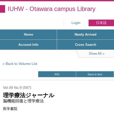
IUHW - Otawara campus Library
Login
日本語
Home
Newly Arrived
Account Info
Cross Search
Show All
Back to Volume List
RIS
Save in text
Vol.49 No.9 (587)
理学療法ジャーナル
脳機能回復と理学療法
医学書院