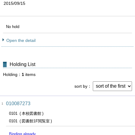
2015/09/15
No hold
Open the detail
Holding List
Holding
1
items
sort by
010087273
1
0101
本校図書館
0101
図書館1F閲覧室
Binding already