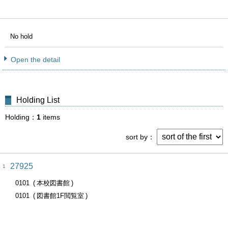
No hold
Open the detail
Holding List
Holding
1
items
sort by
27925
1
0101
本校図書館
0101
図書館1F閲覧室