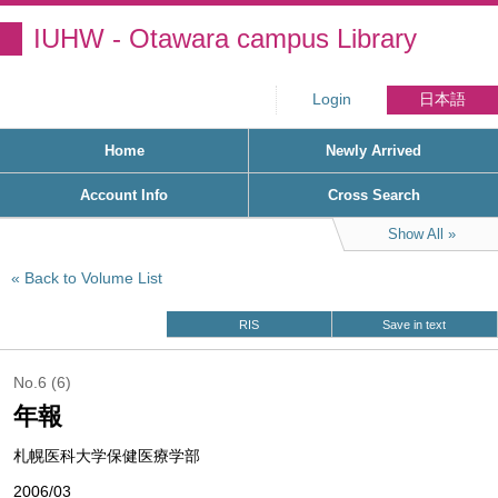
IUHW - Otawara campus Library
Login
日本語
Home
Newly Arrived
Account Info
Cross Search
Show All
Back to Volume List
RIS
Save in text
No.6 (6)
年報
札幌医科大学保健医療学部
2006/03