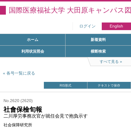
国際医療福祉大学 大田原キャンパス
ログイン
English
ホーム
新着資料
利用状況照会
横断検索
すべて見る
各号一覧に戻る
RIS形式
テキストで保存
No.2620 (2620)
社會保檢旬報
二川厚労事務次官が就任会見で抱負示す
社会保障研究所