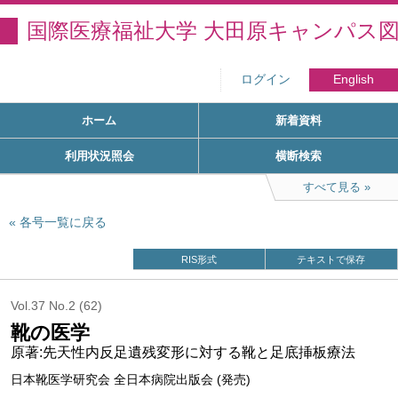
国際医療福祉大学 大田原キャンパス
ログイン
English
ホーム
新着資料
利用状況照会
横断検索
すべて見る
各号一覧に戻る
RIS形式
テキストで保存
Vol.37 No.2 (62)
靴の医学
原著:先天性内反足遺残変形に対する靴と足底挿板療法
日本靴医学研究会 全日本病院出版会 (発売)