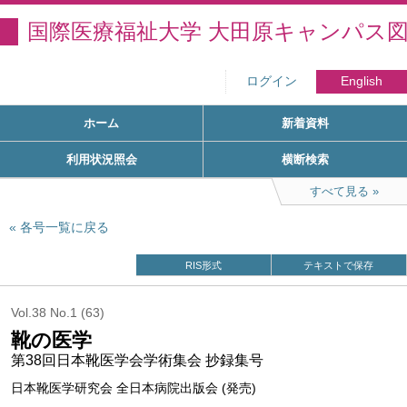
国際医療福祉大学 大田原キャンパス
ログイン
English
ホーム
新着資料
利用状況照会
横断検索
すべて見る
各号一覧に戻る
RIS形式
テキストで保存
Vol.38 No.1 (63)
靴の医学
第38回日本靴医学会学術集会 抄録集号
日本靴医学研究会 全日本病院出版会 (発売)