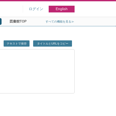
ログイン
English
図書館TOP
すべての機能を見る≫
テキストで保存
タイトルとURLをコピー