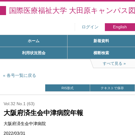
国際医療福祉大学 大田原キャンパス
ログイン
English
ホーム
新着資料
利用状況照会
横断検索
すべて見る
各号一覧に戻る
RIS形式
テキストで保存
Vol.32 No.1 (63)
大阪府済生会中津病院年報
大阪府済生会中津病院
2022/03/31