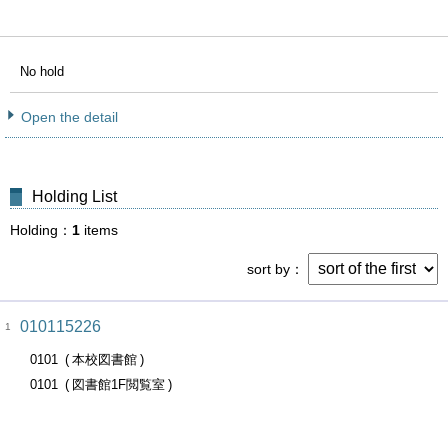
No hold
Open the detail
Holding List
Holding
1
items
sort by
010115226
1
0101
本校図書館
0101
図書館1F閲覧室