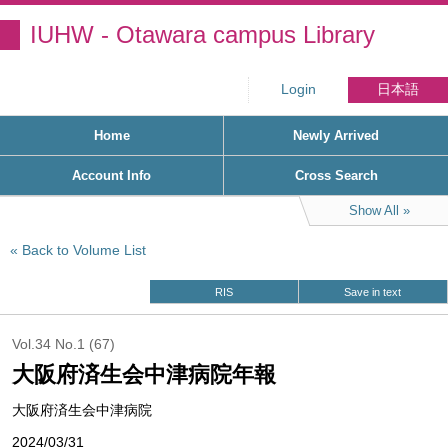
IUHW - Otawara campus Library
Login
日本語
Home
Newly Arrived
Account Info
Cross Search
Show All
Back to Volume List
RIS
Save in text
Vol.34 No.1 (67)
大阪府済生会中津病院年報
大阪府済生会中津病院
2024/03/31